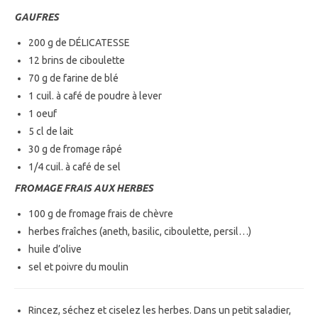
GAUFRES
200 g de DÉLICATESSE
12 brins de ciboulette
70 g de farine de blé
1 cuil. à café de poudre à lever
1 oeuf
5 cl de lait
30 g de fromage râpé
1/4 cuil. à café de sel
FROMAGE FRAIS AUX HERBES
100 g de fromage frais de chèvre
herbes fraîches (aneth, basilic, ciboulette, persil…)
huile d’olive
sel et poivre du moulin
Rincez, séchez et ciselez les herbes. Dans un petit saladier,