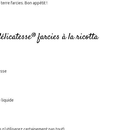
erre farcies. Bon appétit !
licatesse® farcies à la ricotta
esse
 liquide
s n’utiliserez certainement pas tout)