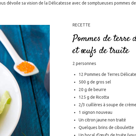
nous dévoile sa vision de la Délicatesse avec de somptueuses pommes de t
RECETTE
Pommes de terre dé
et œufs de truite
2 personnes
12 Pommes de Terres Délicat
500 g de gros sel
20 g de beurre
125 g de Ricotta
2/3 cuillères à soupe de crème
1 oignon nouveau
Un citron jaune non traité
Quelques brins de ciboulette
Un bocal d’œufs de truite (vou