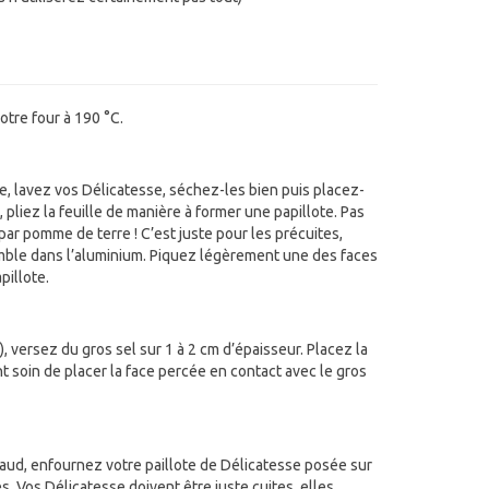
tre four à 190 °C.
e, lavez vos Délicatesse, séchez-les bien puis placez-
, pliez la feuille de manière à former une papillote. Pas
 par pomme de terre ! C’est juste pour les précuites,
mble dans l’aluminium. Piquez légèrement une des faces
pillote.
n), versez du gros sel sur 1 à 2 cm d’épaisseur. Placez la
t soin de placer la face percée en contact avec le gros
haud, enfournez votre paillote de Délicatesse posée sur
s. Vos Délicatesse doivent être juste cuites, elles