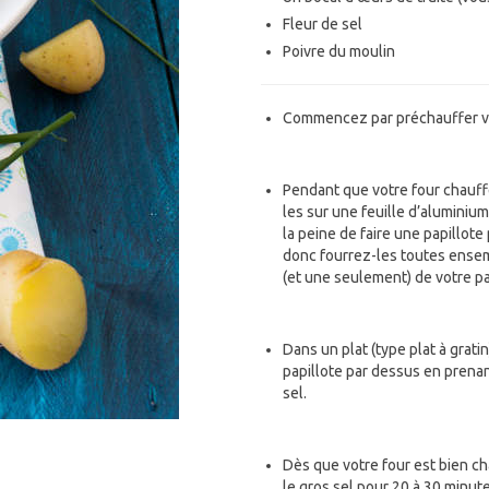
Fleur de sel
Poivre du moulin
Commencez par préchauffer vo
Pendant que votre four chauff
les sur une feuille d’aluminium
la peine de faire une papillote
donc fourrez-les toutes ense
(et une seulement) de votre pa
Dans un plat (type plat à grati
papillote par dessus en prenan
sel.
Dès que votre four est bien c
le gros sel pour 20 à 30 minute