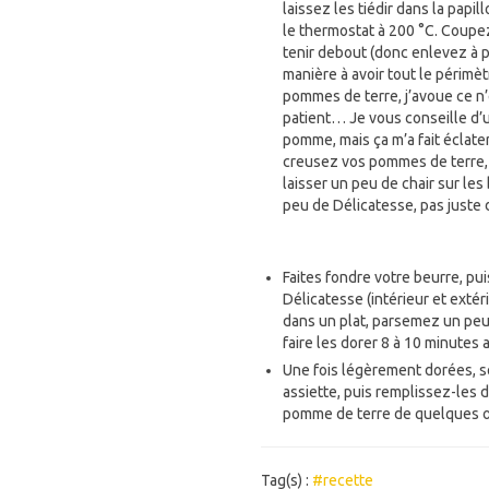
laissez les tiédir dans la papi
le thermostat à 200 °C. Coupez
tenir debout (donc enlevez à 
manière à avoir tout le périmètre
pommes de terre, j’avoue ce n’e
patient… Je vous conseille d’ut
pomme, mais ça m’a fait éclate
creusez vos pommes de terre, d
laisser un peu de chair sur les
peu de Délicatesse, pas juste 
Faites fondre votre beurre, pu
Délicatesse (intérieur et exté
dans un plat, parsemez un peu 
faire les dorer 8 à 10 minutes a
Une fois légèrement dorées, s
assiette, puis remplissez-les 
pomme de terre de quelques œ
Tag(s) :
#recette