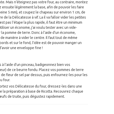
llote. Mais n’éteignez pas votre four, au contraire, montez
 ensuite légèrement la base, afin de pouvoir les faire
peine 5 mm), et coupez le chapeau sur environ 1 cm, de
 de la Délicatesse à vif. La il va falloir vider les petites
st pas l’étape la plus rapide, il faut être un minimum
iliser un économe, j’ai voulu tester avec un vide-
r la pomme de terre. Donc à l’aide d’un économe,
e manière à vider le centre. Il faut tout de même
 bords et sur le fond, l’idée est de pouvoir manger un
d’avoir une enveloppe fine !
is à l’aide d’un pinceau, badigeonnez bien vos
rieur) de ce beurre fondu. Placez vos pommes de terre
de fleur de sel par dessus, puis enfournez-les pour les
u four.
ortez vos Délicatesse du four, dressez-les dans une
de la préparation à base de Ricotta. Recouvrez chaque
ufs de truite, puis dégustez rapidement.