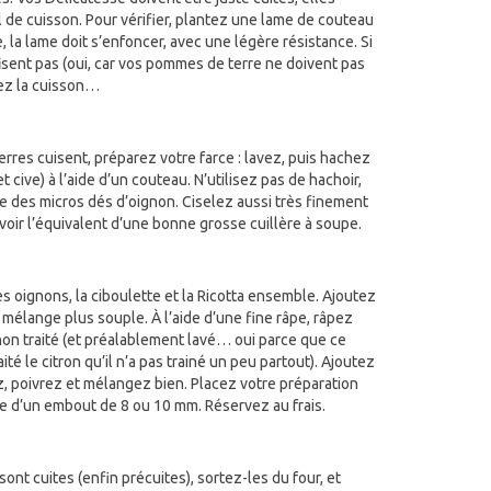
de cuisson. Pour vérifier, plantez une lame de couteau
la lame doit s’enfoncer, avec une légère résistance. Si
sent pas (oui, car vos pommes de terre ne doivent pas
vez la cuisson…
res cuisent, préparez votre farce : lavez, puis hachez
 cive) à l’aide d’un couteau. N’utilisez pas de hachoir,
ste des micros dés d’oignon. Ciselez aussi très finement
voir l’équivalent d’une bonne grosse cuillère à soupe.
s oignons, la ciboulette et la Ricotta ensemble. Ajoutez
mélange plus souple. À l’aide d’une fine râpe, râpez
non traité (et préalablement lavé… oui parce que ce
aité le citron qu’il n’a pas trainé un peu partout). Ajoutez
ez, poivrez et mélangez bien. Placez votre préparation
e d’un embout de 8 ou 10 mm. Réservez au frais.
nt cuites (enfin précuites), sortez-les du four, et