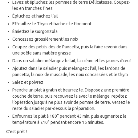
Lavez et épluchez les pommes de terre Délicatesse. Coupez-
les en tranches fines
Épluchez et hachez l’ail
Effeuillez le Thym et hachez-le finement
Émiettez le Gorgonzola
Concassez grossièrement les noix
Coupez des petits dés de Pancetta, puis la faire revenir dans
une poêle sans matière grasse
Dans un saladier mélangez le lait, la crème et les jaunes d’œuf
Ajoutez dans le saladier puis mélangez : l’ail, les lardons de
pancetta, la noix de muscade, les noix concassées et le thym
Salez et poivrez
Prendre un plat à gratin et beurrez le. Disposez une première
couche de terre, puis recouvrez la avec le mélange, repétez
l’opération jusqu’à ne plus avoir de pomme de terre. Versez le
reste du saladier par-dessus la préparation.
Enfournez le plat à 180° pendant 45 min, puis augmentez la
température à 210° pendant encore 15 minutes.
C’est prêt !