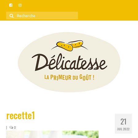
Rechercher
:
recette1
21
|
0
JUIL 2022