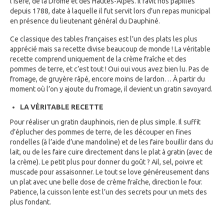
l’Isère, de la Drôme et des Hautes-Alpes. Il ravit nos papilles
depuis 1788, date à laquelle il fut servit lors d’un repas municipal
en présence du lieutenant général du Dauphiné.
Ce classique des tables françaises est l’un des plats les plus
apprécié mais sa recette divise beaucoup de monde ! La véritable
recette comprend uniquement de la crème fraîche et des
pommes de terre, et c’est tout ! Oui oui vous avez bien lu. Pas de
fromage, de gruyère râpé, encore moins de lardon… À partir du
moment où l’on y ajoute du fromage, il devient un gratin savoyard.
LA VÉRITABLE RECETTE
Pour réaliser un gratin dauphinois, rien de plus simple. Il suffit
d’éplucher des pommes de terre, de les découper en fines
rondelles (à l’aide d’une mandoline) et de les faire bouillir dans du
lait, ou de les faire cuire directement dans le plat à gratin (avec de
la crème). Le petit plus pour donner du goût ? Ail, sel, poivre et
muscade pour assaisonner. Le tout se love généreusement dans
un plat avec une belle dose de crème fraîche, direction le four.
Patience, la cuisson lente est l’un des secrets pour un mets des
plus fondant.