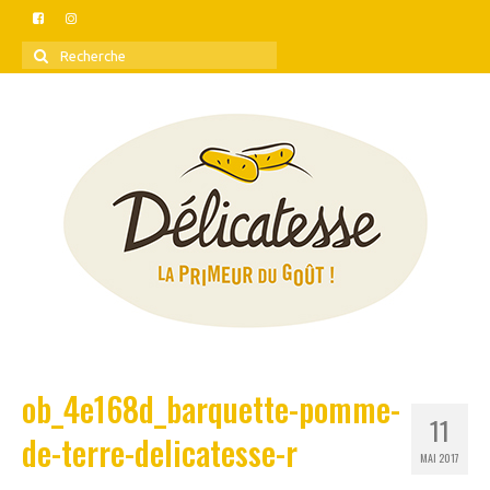
Rechercher
:
ob_4e168d_barquette-pomme-
11
de-terre-delicatesse-r
MAI 2017