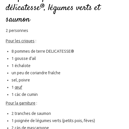
délicatesse®, légumes verts et
saumon
2 personnes
Pour les criques
:
8 pommes de terre DELICATESSE®
1 gousse d’ail
1 échalote
un peu de coriandre fraîche
sel, poivre
1
œuf
1 càc de cumin
Pour la garniture
:
2 tranches de saumon
1 poignée de légumes verts (petits pois, fèves)
2 càs de mascarpone