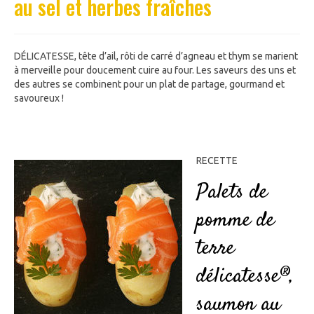
au sel et herbes fraîches
DÉLICATESSE, tête d’ail, rôti de carré d’agneau et thym se marient
à merveille pour doucement cuire au four. Les saveurs des uns et
des autres se combinent pour un plat de partage, gourmand et
savoureux !
RECETTE
Palets de
pomme de
terre
délicatesse®,
saumon au