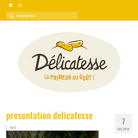
Rechercher
:
presentation delicatesse
7
|
0
JUIL 2018