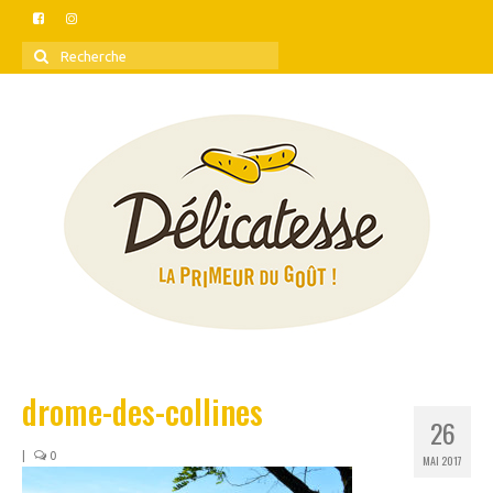
Rechercher
:
drome-des-collines
26
|
0
MAI 2017