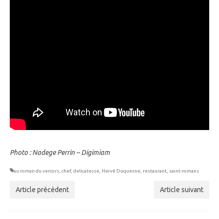
Photo : Nadege Perrin – Digimiam
au roman du vercors
,
chef
,
delicatesse
,
Hervé Duquesne
,
restaurant
,
saint-romans
Article précédent
Article suivant