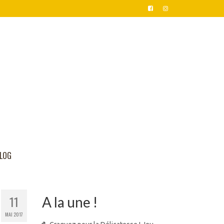
LOG
11
A la une !
MAI 2017