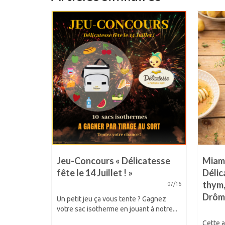
de terre
Jeu-Concours « Délicatesse
Miam 
fête le 14 Juillet ! »
Délic
thym,
07/11
07/16
Drôm
se est
Un petit jeu ça vous tente ? Gagnez
enseignes
votre sac isotherme en jouant à notre...
 Voici...
Cette 