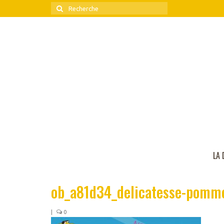
Rechercher
:
LA 
ob_a81d34_delicatesse-pomme
|
0