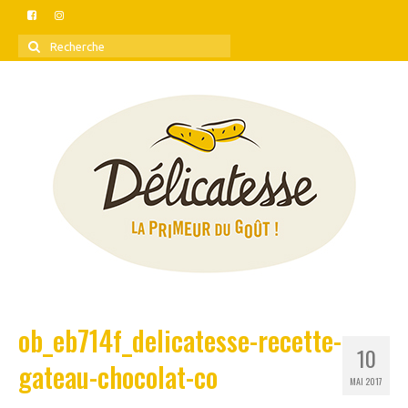
Rechercher
:
ob_eb714f_delicatesse-recette-
10
gateau-chocolat-co
MAI 2017