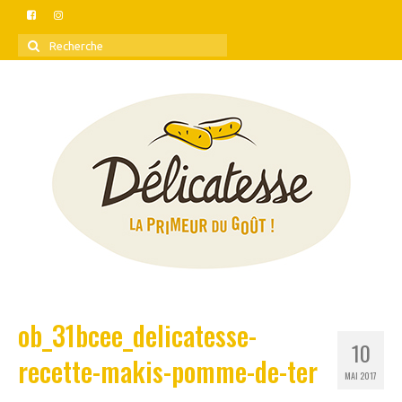
Rechercher
:
ob_31bcee_delicatesse-
10
recette-makis-pomme-de-ter
MAI 2017