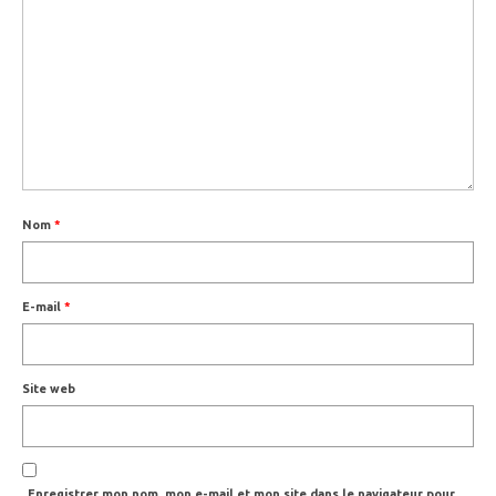
Nom
*
E-mail
*
Site web
Enregistrer mon nom, mon e-mail et mon site dans le navigateur pour