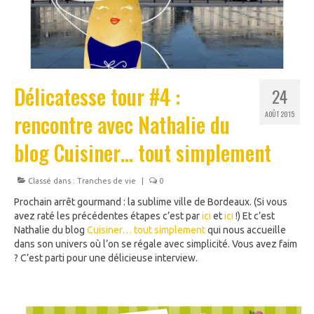
Délicatesse tour #4 :
24
rencontre avec Nathalie du
AOÛT 2015
blog Cuisiner… tout simplement
Classé dans :
Tranches de vie
|
0
Prochain arrêt gourmand : la sublime ville de Bordeaux. (Si vous
avez raté les précédentes étapes c’est par
ici
et
ici
!) Et c’est
Nathalie du blog
Cuisiner… tout simplement
qui nous accueille
dans son univers où l’on se régale avec simplicité. Vous avez faim
? C’est parti pour une délicieuse interview.