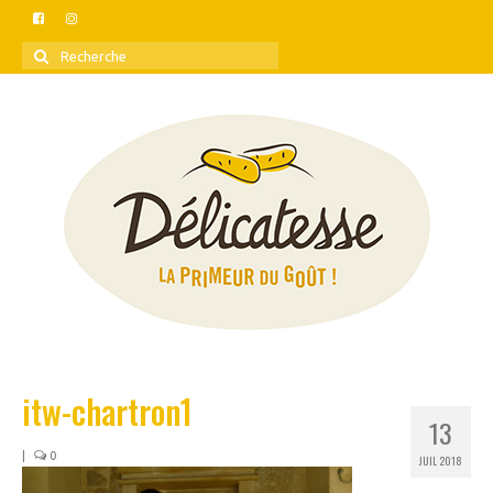
Rechercher
:
itw-chartron1
13
|
0
JUIL 2018